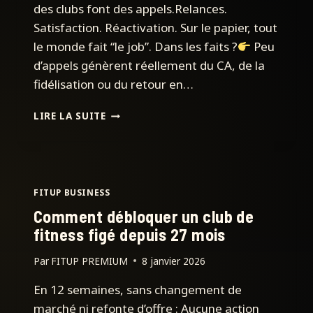
des clubs font des appels.Relances.
Satisfaction. Réactivation. Sur le papier, tout
le monde fait “le job”. Dans les faits ?
Peu
d’appels génèrent réellement du CA, de la
fidélisation ou du retour en…
POURQUOI
LIRE LA SUITE
95
%
DES
CLUBS
FONT
FITUP BUSINESS
DES
Comment débloquer un club de
APPELS…
fitness figé depuis 27 mois
Par
FITUP PREMIUM
8 janvier 2026
En 12 semaines, sans changement de
marché ni refonte d’offre : Aucune action