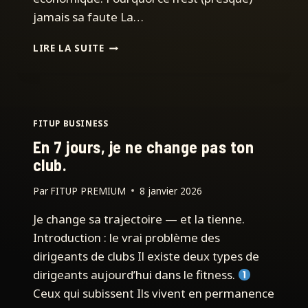
jamais sa faute La…
TON
LIRE LA SUITE
RESPONSABLE
DE
CLUB
TE
COÛTE
FITUP BUSINESS
10
En 7 jours, je ne change pas ton
À
20
club.
000
€
Par
FITUP PREMIUM
8 janvier 2026
PAR
Je change sa trajectoire — et la tienne.
MOIS…
Introduction : le vrai problème des
dirigeants de clubs Il existe deux types de
dirigeants aujourd’hui dans le fitness.
Ceux qui subissent Ils vivent en permanence