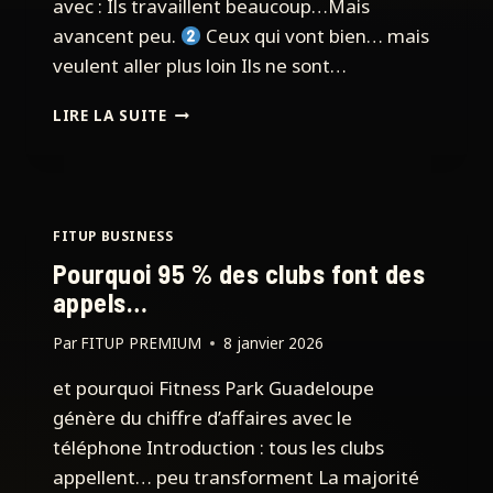
avec : Ils travaillent beaucoup…Mais
avancent peu.
Ceux qui vont bien… mais
veulent aller plus loin Ils ne sont…
EN
LIRE LA SUITE
7
JOURS,
JE
NE
CHANGE
FITUP BUSINESS
PAS
Pourquoi 95 % des clubs font des
TON
CLUB.
appels…
Par
FITUP PREMIUM
8 janvier 2026
et pourquoi Fitness Park Guadeloupe
génère du chiffre d’affaires avec le
téléphone Introduction : tous les clubs
appellent… peu transforment La majorité