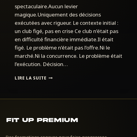
spectaculaire.Aucun levier
magique.Uniquement des décisions
exécutées avec rigueur. Le contexte initial :
un club figé, pas en crise Ce club n’était pas
en difficulté financière immédiate.Il était
figé. Le problème n’était pas l’offre.Ni le
marché.Ni la concurrence. Le problème était
l’exécution. Décision…
COMMENT
LIRE LA SUITE
DÉBLOQUER
UN
CLUB
DE
FITNESS
FIGÉ
FitUp
DEPUIS
Learning
27
MOIS