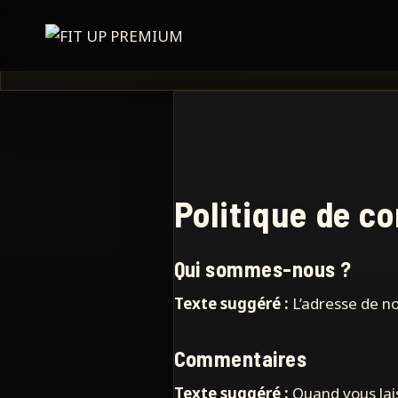
Aller
au
contenu
Politique de co
Qui sommes-nous ?
Texte suggéré :
L’adresse de no
Commentaires
Texte suggéré :
Quand vous lai