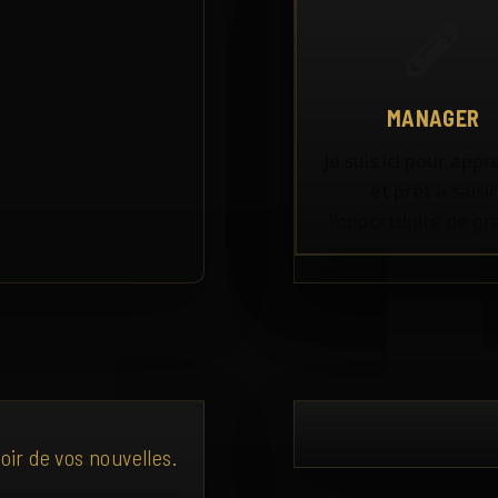
MANAGER
Je suis ici pour app
et prêt à saisir
l’opportunité de gra
oir de vos nouvelles.