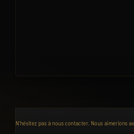
Manager? Gérant?
N’hésitez pas à nous contacter. Nous aimerions av