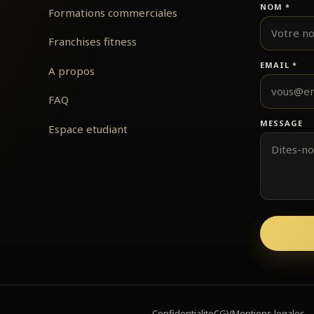
NOM
*
Formations commerciales
Franchises fitness
EMAIL
*
A propos
FAQ
MESSAGE
Espace etudiant
Confidentialite
CGV
Mentions legales