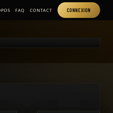
CONNEXION
OPOS
FAQ
CONTACT
rsonnes en quête de connaissances à
êtes à les partager