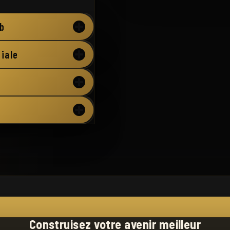
ub
iale
Construisez votre avenir meilleur