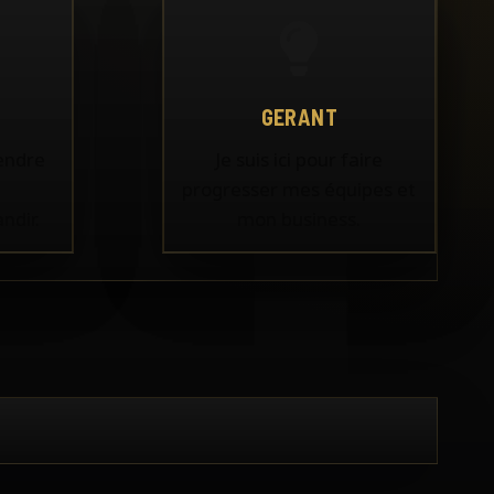
GERANT
rendre
Je suis ici pour faire
progresser mes équipes et
ndir.
mon business.