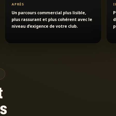
APRÈS
I
Un parcours commercial plus lisible,
P
plus rassurant et plus cohérent avec le
d
niveau d’exigence de votre club.
p
T
t
us